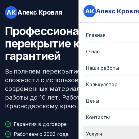
АК
АК
Апекс Кровл
Апекс Кровл
АК
АК
Апекс Кровля
Апекс Кровля
Профессиональное
Главная
Главная
перекрытие крыши с
О нас
О нас
гарантией
Наши работы
Наши работы
Выполняем перекрытие кровли любой
сложности с использованием
Калькулятор
Калькулятор
современных материалов. Гарантия на
работы до 10 лет. Работаем по всему
Цены
Цены
Краснодарскому краю.
Контакты
Контакты
Гарантия в договоре
Услуги
Услуги
Работаем с 2003 года