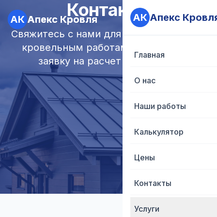
Контакты
АК
АК
Апекс Кровл
Апекс Кровл
АК
АК
Апекс Кровля
Апекс Кровля
Свяжитесь с нами для консультации по
кровельным работам или оставьте
Главная
Главная
заявку на расчет стоимости.
О нас
О нас
Наши работы
Наши работы
Калькулятор
Калькулятор
Цены
Цены
Контакты
Контакты
Услуги
Услуги