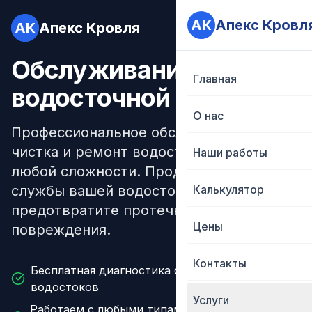
АК
АК
Апекс Кровл
Апекс Кровл
АК
АК
Апекс Кровля
Апекс Кровля
Обслуживание
Главная
Главная
водосточной системы
О нас
О нас
Профессиональное обслуживание,
чистка и ремонт водосточных систем
Наши работы
Наши работы
любой сложности. Продлите срок
службы вашей водосточной системы и
Калькулятор
Калькулятор
предотвратите протечки и
Цены
Цены
повреждения.
Контакты
Контакты
Бесплатная диагностика состояния
водостоков
Услуги
Услуги
Работаем с любыми типами водосточных