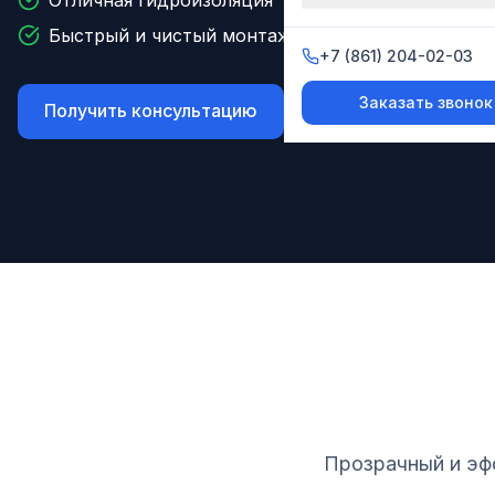
Отличная гидроизоляция
Быстрый и чистый монтаж
+7 (861) 204-02-03
+7 (861) 204-02-03
Заказать звонок
Заказать звонок
Получить консультацию
Рассчитать стоимос
Прозрачный и эф