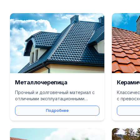
Металлочерепица
Керамич
Прочный и долговечный материал с
Классичес
отличными эксплуатационными
с превосх
характеристиками. Широкий выбор
качествам
Подробнее
цветов и профилей.
долговечн