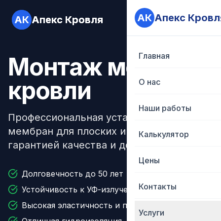
АК
АК
Апекс Кровл
Апекс Кровл
АК
АК
Апекс Кровля
Апекс Кровля
Услуги
Услуги
О нас
О нас
Главная
Главная
Монтаж мембран
кровли
О нас
О нас
Наши работы
Наши работы
Профессиональная установка современн
мембран для плоских и малоуклонных кр
Калькулятор
Калькулятор
гарантией качества и долговечности
Цены
Цены
Долговечность до 50 лет
Контакты
Контакты
Устойчивость к УФ-излучению
Высокая эластичность и прочность
Услуги
Услуги