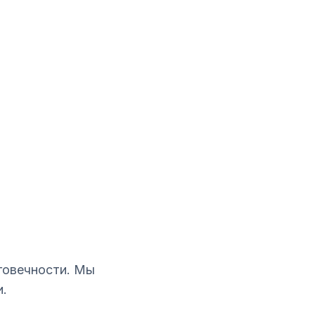
говечности. Мы
и.