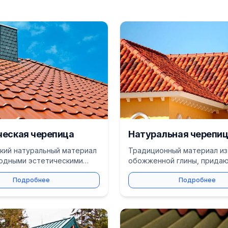
еская черепица
Натуральная черепи
кий натуральный материал
Традиционный материал из
одными эстетическими
обожженной глины, прида
и и исключительной
зданию элегантный и прес
Подробнее
Подробнее
остью.
внешний вид.