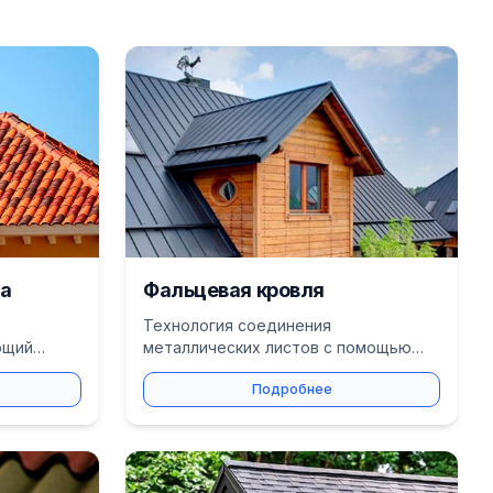
ца
Фальцевая кровля
Технология соединения
ющий
металлических листов с помощью
тижный
фальцев. Идеальна для сложных
Подробнее
архитектурных форм.