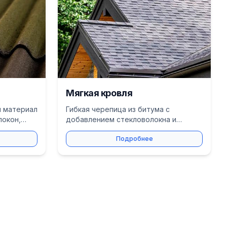
Мягкая кровля
й материал
Гибкая черепица из битума с
локон,
добавлением стекловолокна и
минеральной крошки. Отлично
Подробнее
подходит для сложных крыш.