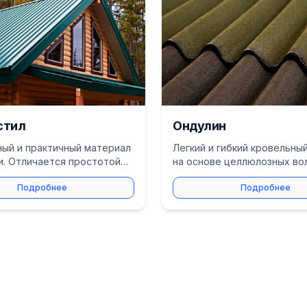
стил
Ондулин
ый и практичный материал
Легкий и гибкий кровельны
и. Отличается простотой
на основе целлюлозных во
 широким выбором цветов.
пропитанных битумом.
Подробнее
Подробнее