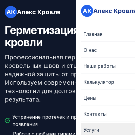
АК
АК
Апекс Кровл
Апекс Кровл
АК
АК
Апекс Кровля
Апекс Кровля
Герметизация швов
Главная
Главная
кровли
О нас
О нас
Профессиональная герметизация
кровельных швов и стыков для
Наши работы
Наши работы
надежной защиты от протечек.
Используем современные материалы и
Калькулятор
Калькулятор
технологии для долговечного
Цены
Цены
результата.
Контакты
Контакты
Устранение протечек и предотвращение их
появления
Услуги
Услуги
Работа с любыми типами кровельных