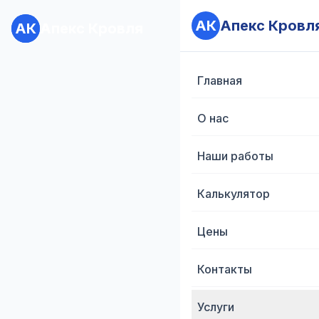
АК
АК
Апекс Кровл
Апекс Кровл
АК
АК
Апекс Кровля
Апекс Кровля
Главная
Главная
О нас
О нас
Наши работы
Наши работы
Калькулятор
Калькулятор
Цены
Цены
Контакты
Контакты
Услуги
Услуги