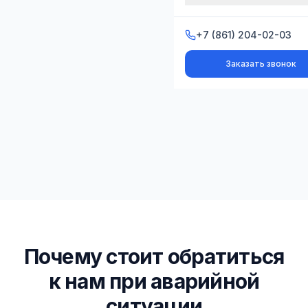
+7 (861) 204-02-03
+7 (861) 204-02-03
Заказать звонок
Заказать звонок
Гарантия в договоре
Работаем с 2003 года
Более 1500 проектов
Почему стоит обратиться
к нам при аварийной
ситуации